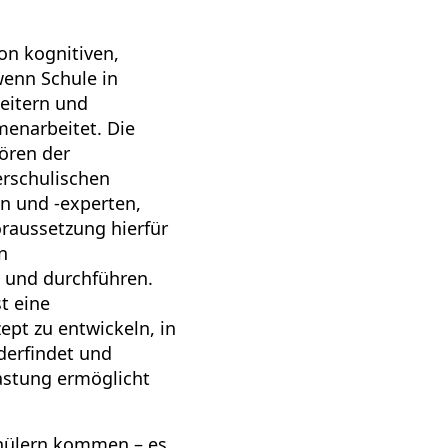
on kognitiven,
wenn Schule in
eitern und
enarbeitet. Die
ören der
erschulischen
en und -experten,
raussetzung hierfür
en
 und durchführen.
t eine
ept zu entwickeln, in
derfindet und
astung ermöglicht
chülern kommen – es