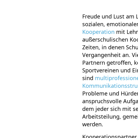
Freude und Lust am L
sozialen, emotionale
Kooperation
mit Lehr
außerschulischen Ko
Zeiten, in denen Sc
Vergangenheit an. V
Partnern getroffen, 
Sportvereinen und Ei
sind
multiprofession
Kommunikationsstru
Probleme und Hürden
anspruchsvolle Aufga
dem jeder sich mit s
Arbeitsteilung, gem
werden.
Kooperationspartner