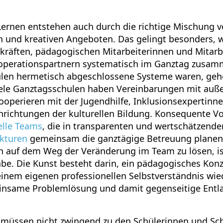
ernen entstehen auch durch die richtige Mischung v
n und kreativen Angeboten. Das gelingt besonders, 
kräften, pädagogischen Mitarbeiterinnen und Mitarb
operationspartnern systematisch im Ganztag zusamm
hulen hermetisch abgeschlossene Systeme waren, geh
iele Ganztagsschulen haben Vereinbarungen mit auß
kooperieren mit der Jugendhilfe, Inklusionsexpertinn
nrichtungen der kulturellen Bildung. Konsequente Vo
elle Teams
, die in transparenten und wertschätzend
kturen
gemeinsam die ganztägige Betreuung planen
 auf dem Weg der Veränderung im Team zu lösen, is
be. Die Kunst besteht darin, ein pädagogisches Konz
einem eigenen professionellen Selbstverständnis wie
einsame Problemlösung und damit gegenseitige Entl
 müssen nicht zwingend zu den Schülerinnen und S