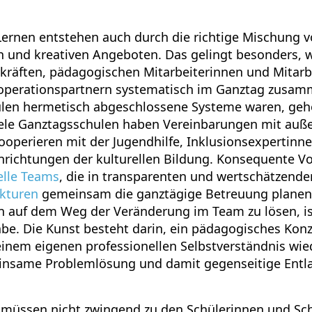
ernen entstehen auch durch die richtige Mischung v
n und kreativen Angeboten. Das gelingt besonders, 
kräften, pädagogischen Mitarbeiterinnen und Mitarb
operationspartnern systematisch im Ganztag zusamm
hulen hermetisch abgeschlossene Systeme waren, geh
iele Ganztagsschulen haben Vereinbarungen mit auß
kooperieren mit der Jugendhilfe, Inklusionsexpertinn
nrichtungen der kulturellen Bildung. Konsequente Vo
elle Teams
, die in transparenten und wertschätzend
kturen
gemeinsam die ganztägige Betreuung planen
 auf dem Weg der Veränderung im Team zu lösen, is
be. Die Kunst besteht darin, ein pädagogisches Konz
einem eigenen professionellen Selbstverständnis wie
einsame Problemlösung und damit gegenseitige Entl
 müssen nicht zwingend zu den Schülerinnen und S