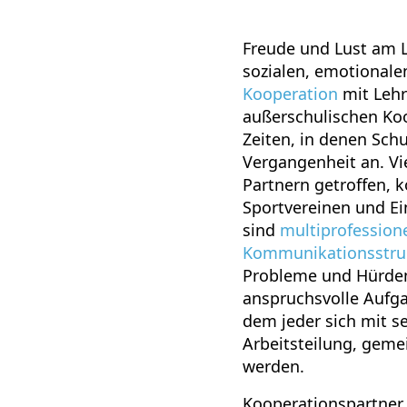
Freude und Lust am L
sozialen, emotionale
Kooperation
mit Lehr
außerschulischen Ko
Zeiten, in denen Sc
Vergangenheit an. V
Partnern getroffen, 
Sportvereinen und Ei
sind
multiprofession
Kommunikationsstru
Probleme und Hürden
anspruchsvolle Aufga
dem jeder sich mit s
Arbeitsteilung, gem
werden.
Kooperationspartner