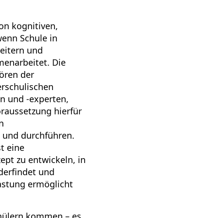
on kognitiven,
wenn Schule in
eitern und
enarbeitet. Die
ören der
erschulischen
en und -experten,
raussetzung hierfür
en
 und durchführen.
t eine
ept zu entwickeln, in
derfindet und
astung ermöglicht
chülern kommen – es