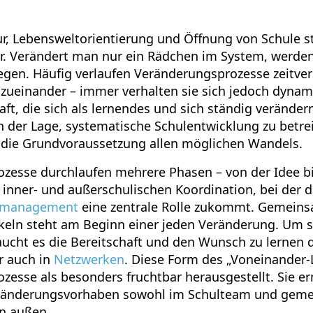
tur, Lebensweltorientierung und Öffnung von Schule s
. Verändert man nur ein Rädchen im System, werden 
gen. Häufig verlaufen Veränderungsprozesse zeitver
l zueinander – immer verhalten sie sich jedoch dynam
ft, die sich als lernendes und sich ständig verände
in der Lage, systematische Schulentwicklung zu betre
t die Grundvoraussetzung allen möglichen Wandels.
zesse durchlaufen mehrere Phasen – von der Idee bis
 inner- und außerschulischen Koordination, bei der d
lmanagement
eine zentrale Rolle zukommt. Gemein
keln steht am Beginn einer jeden Veränderung. Um si
aucht es die Bereitschaft und den Wunsch zu lernen
 auch in
Netzwerken
. Diese Form des „Voneinander-L
zesse als besonders fruchtbar herausgestellt. Sie e
ränderungsvorhaben sowohl im Schulteam und gem
n außen.