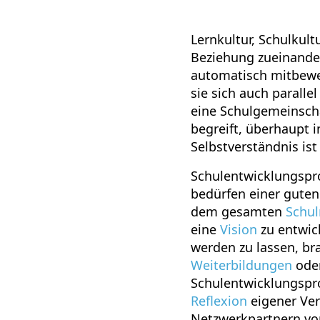
Lernkultur, Schulkul
Beziehung zueinander
automatisch mitbewe
sie sich auch paralle
eine Schulgemeinscha
begreift, überhaupt 
Selbstverständnis is
Schulentwicklungspro
bedürfen einer guten
dem gesamten
Schu
eine
Vision
zu entwic
werden zu lassen, br
Weiterbildungen
oder
Schulentwicklungspro
Reflexion
eigener Ve
Netzwerkpartnern vo