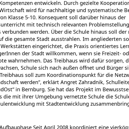
Kompetenzen entwickeln. Durch gezielte Kooperati
Wirtschaft wird für nachhaltige und systematische B
von Klasse 5-10. Konsequent soll darüber hinaus der
unterricht mit technisch relevanten Problemstellun
is verbunden werden. Über die Schule hinaus soll de
f die gesamte Stadt ausstrahlen. Im angliederten s
Werkstätten eingerichtet, die Praxis orientiertes Le
gerInnen der Stadt willkommen, wenn sie Freizeit- od
te wahrnehmen. Das Treibhaus wird dafür sorgen, d
hsen, Schule sich nach außen öffnet und Bürger si
 Treibhaus soll zum Koordinationspunkt für die Netzw
dschaft werden“, erklärt Angret Zahradnik, Schulleite
dOst“ in Bernburg. Sie hat das Projekt im Bewusstse
 die mit ihrer Umgebung vernetzte Schule die Schule
hulentwicklung mit Stadtentwicklung zusammenbring
ufbauphase Seit April 2008 koordiniert eine vierköp