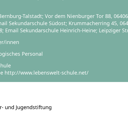
ernburg-Talstadt; Vor dem Nienburger Tor 88, 06406 
mail Sekundarschule Südost; Krummacherring 45, 06
8; Email Sekundarschule Heinrich-Heine; Leipziger St
er/innen
ogisches Personal
chule
e http://www.lebenswelt-schule.net/
r- und Jugendstiftung