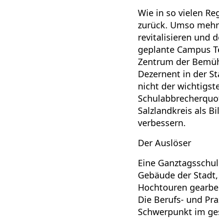
Wie in so vielen R
zurück. Umso mehr 
revitalisieren und
geplante Campus Te
Zentrum der Bemühu
Dezernent in der S
nicht der wichtigst
Schulabbrecherquot
Salzlandkreis als B
verbessern.
Der Auslöser
Eine Ganztagsschul
Gebäude der Stadt,
Hochtouren gearbei
Die Berufs- und Pr
Schwerpunkt im ges