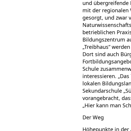
und übergreifende 
mit der regionalen 
gesorgt, und zwar 
Naturwissenschafts
betrieblichen Prax
Bildungszentrum au
„Treibhaus“ werden 
Dort sind auch Bür
Fortbildungsangebo
Schule zusammenwac
interessieren. „Das
lokalen Bildungslan
Sekundarschule „Sü
vorangebracht, dass
„Hier kann man Sc
Der Weg
Höhepunkte in der A