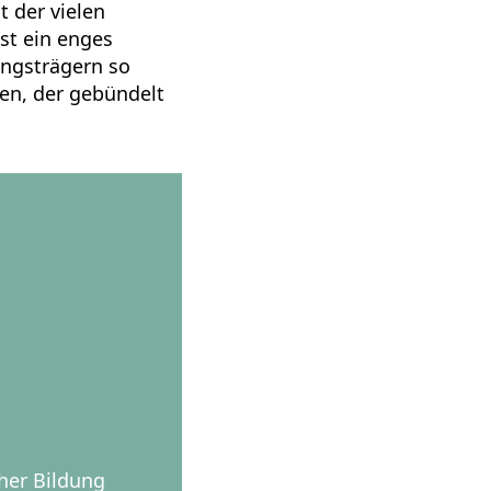
t der vielen
st ein enges
ungsträgern so
men, der gebündelt
her Bildung