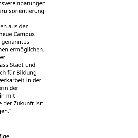
onsvereinbarungen
erufsorientierung
gen aus der
r neue Campus
o genanntes
rnen ermöglichen.
er
ass Stadt und
ch für Bildung
erkarbeit in der
rin der
in mit
 der Zukunft ist:
en.“
fige