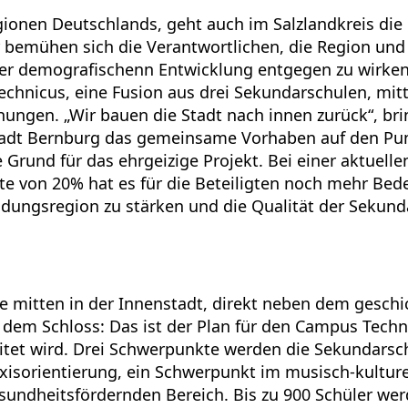
egionen Deutschlands, geht auch im Salzlandkreis di
bemühen sich die Verantwortlichen, die Region und 
 der demografischenn Entwicklung entgegen zu wirken
chnicus, eine Fusion aus drei Sekundarschulen, mitt
ngen. „Wir bauen die Stadt nach innen zurück“, bring
tadt Bernburg das gemeinsame Vorhaben auf den Punk
e Grund für das ehrgeizige Projekt. Bei einer aktuelle
e von 20% hat es für die Beteiligten noch mehr Bed
ildungsregion zu stärken und die Qualität der Sekun
e mitten in der Innenstadt, direkt neben dem geschi
 dem Schloss: Das ist der Plan für den Campus Techn
tet wird. Drei Schwerpunkte werden die Sekundarsc
axisorientierung, ein Schwerpunkt im musisch-kulture
undheitsfördernden Bereich. Bis zu 900 Schüler werd