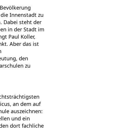
e Bevölkerung
die Innenstadt zu
. Dabei steht der
en in der Stadt im
t Paul Koller,
t. Aber das ist
n
eutung, den
darschulen zu
chtsträchtigsten
icus, an dem auf
hule auszeichnen:
llen und ein
en dort fachliche