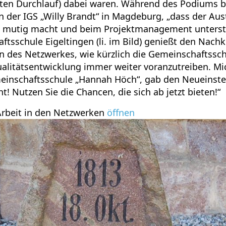
ten Durchlauf) dabei waren. Während des Podiums b
rin der IGS „Willy Brandt“ in Magdeburg, „dass der Au
, mutig macht und beim Projektmanagement unterstü
ftsschule Eigeltingen (li. im Bild) genießt den Nach
 des Netzwerkes, wie kürzlich die Gemeinschaftssc
ualitätsentwicklung immer weiter voranzutreiben. Mi
meinschaftsschule „Hannah Höch“, gab den Neueinste
t! Nutzen Sie die Chancen, die sich ab jetzt bieten!“
Arbeit in den Netzwerken
öffnen