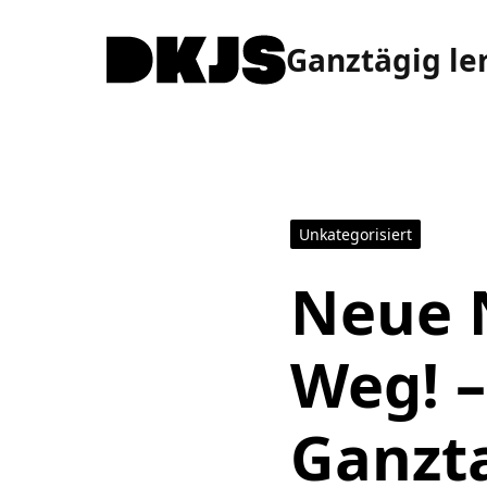
Ganztägig le
Unkategorisiert
Neue 
Weg! 
Ganzta