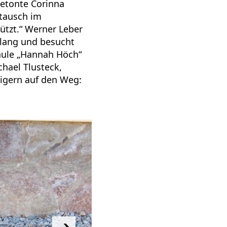
etonte Corinna
stausch im
tzt.“ Werner Leber
klang und besucht
hule „Hannah Höch“
chael Tlusteck,
igern auf den Weg: