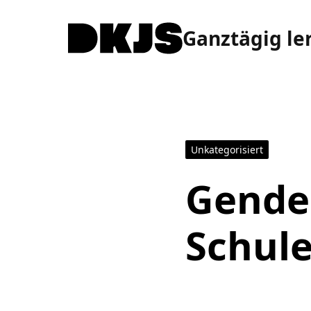
Ganztägig le
Unkategorisiert
Gende
Schul