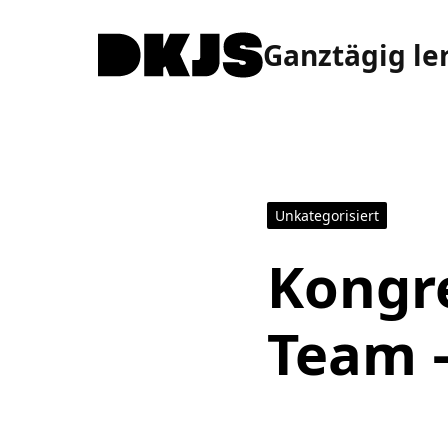
Ganztägig le
Unkategorisiert
Kongre
Team –