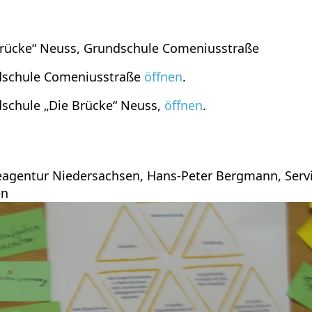
Brücke“ Neuss, Grundschule Comeniusstraße
ndschule Comeniusstraße
öffnen
.
dschule „Die Brücke“ Neuss,
öffnen
.
viceagentur Niedersachsen, Hans-Peter Bergmann, Ser
en