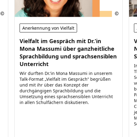
Anerkennung von Vielfalt
Vielfalt im Gespräch mit Dr.’in
V
Mona Massumi über ganzheitliche
Sprachbildung und sprachsensiblen
Unterricht
I
T
Wir durften Dr.‘in Mona Massumi in unserem
S
Talk-Format „Vielfalt im Gespräch“ begrüßen
v
und mit ihr über das Konzept der
b
durchgängigen Sprachbildung und die
P
Umsetzung eines sprachsensiblen Unterricht
M
in allen Schulfächern diskutieren.
C
j
M
S