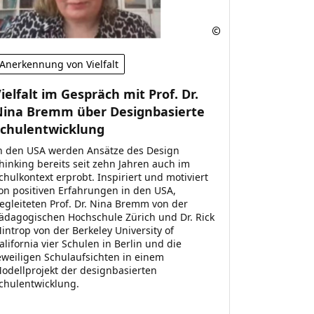
Anerkennung von Vielfalt
ielfalt im Gespräch mit Prof. Dr.
Nina Bremm über Designbasierte
Schulentwicklung
n den USA werden Ansätze des Design
hinking bereits seit zehn Jahren auch im
chulkontext erprobt. Inspiriert und motiviert
on positiven Erfahrungen in den USA,
egleiteten Prof. Dr. Nina Bremm von der
ädagogischen Hochschule Zürich und Dr. Rick
introp von der Berkeley University of
alifornia vier Schulen in Berlin und die
eweiligen Schulaufsichten in einem
odellprojekt der designbasierten
chulentwicklung.