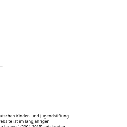
utschen Kinder- und Jugendstiftung
Website ist im langjährigen
 lernen.“ (2004-2015) entstanden