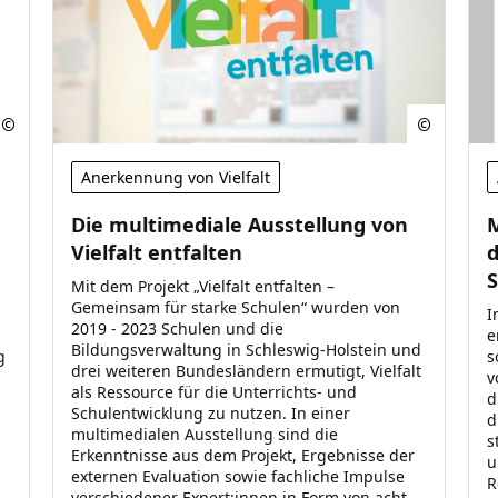
Anerkennung von Vielfalt
Die multimediale Ausstellung von
M
Vielfalt entfalten
d
Mit dem Projekt „Vielfalt entfalten –
Gemeinsam für starke Schulen“ wurden von
I
2019 - 2023 Schulen und die
e
Bildungsverwaltung in Schleswig-Holstein und
g
s
drei weiteren Bundesländern ermutigt, Vielfalt
v
als Ressource für die Unterrichts- und
d
Schulentwicklung zu nutzen. In einer
d
multimedialen Ausstellung sind die
s
Erkenntnisse aus dem Projekt, Ergebnisse der
u
externen Evaluation sowie fachliche Impulse
R
verschiedener Expert:innen in Form von acht