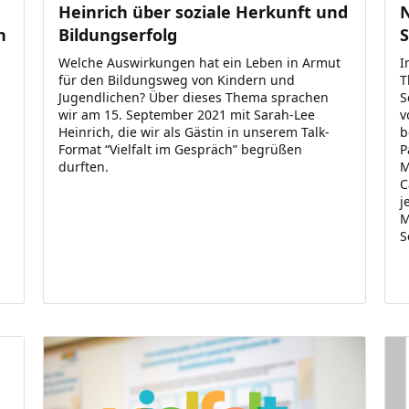
Heinrich über soziale Herkunft und
n
Bildungserfolg
Welche Auswirkungen hat ein Leben in Armut
I
für den Bildungsweg von Kindern und
T
Jugendlichen? Über dieses Thema sprachen
S
wir am 15. September 2021 mit Sarah-Lee
v
Heinrich, die wir als Gästin in unserem Talk-
b
Format “Vielfalt im Gespräch” begrüßen
P
durften.
M
C
j
M
S