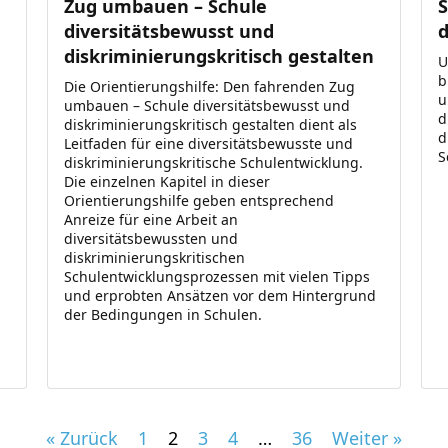
Zug umbauen – Schule
S
diversitätsbewusst und
d
diskriminierungskritisch gestalten
U
b
Die Orientierungshilfe: Den fahrenden Zug
u
umbauen – Schule diversitätsbewusst und
d
diskriminierungskritisch gestalten dient als
d
Leitfaden für eine diversitätsbewusste und
S
diskriminierungskritische Schulentwicklung.
Die einzelnen Kapitel in dieser
Orientierungshilfe geben entsprechend
Anreize für eine Arbeit an
diversitätsbewussten und
diskriminierungskritischen
Schulentwicklungsprozessen mit vielen Tipps
und erprobten Ansätzen vor dem Hintergrund
der Bedingungen in Schulen.
Navigation
« Zurück
1
2
3
4
…
36
Weiter »