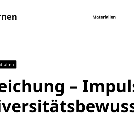
rnen
Materialien
ntfalten
ichung – Impul
iversitätsbewus