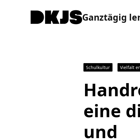
Ganztägig le
Schulkultur
Vielfalt e
Handre
eine d
und