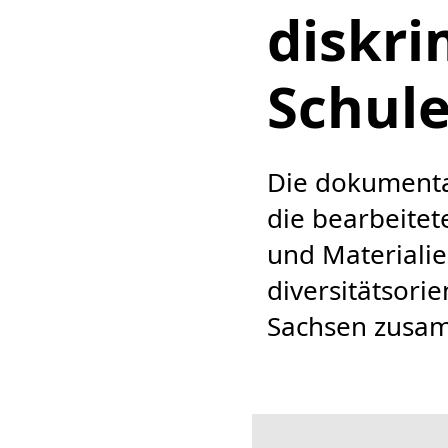
diskri
Schul
Die dokument
die bearbeite
und Materialie
diversitätsori
Sachsen zusa