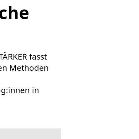
sche
ÄRKER fasst
ten Methoden
og:innen in