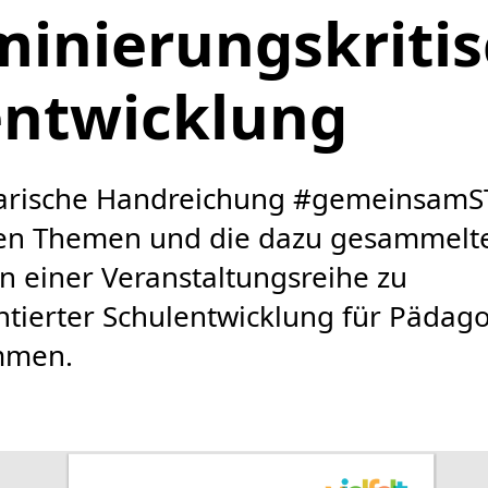
minierungskriti
entwicklung
arische Handreichung #gemeinsamST
ten Themen und die dazu gesammel
n einer Veranstaltungsreihe zu
entierter Schulentwicklung für Pädag
mmen.