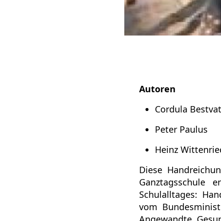
Autoren
Cordula Bestva
Peter Paulus
Heinz Wittenri
Diese Handreichun
Ganztagsschule en
Schulalltages: Ha
vom Bundesminist
Angewandte Gesund