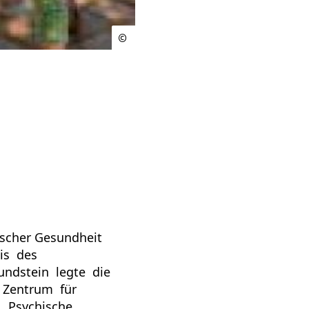
ischer Gesundheit
xis des
undstein legte die
 Zentrum für
 „Psychische