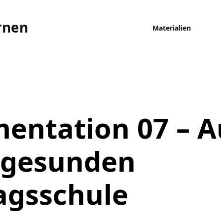
rnen
Materialien
ntation 07 – A
 gesunden
agsschule