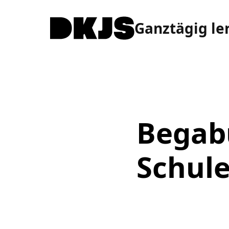
Ganztägig le
Begab
Schul