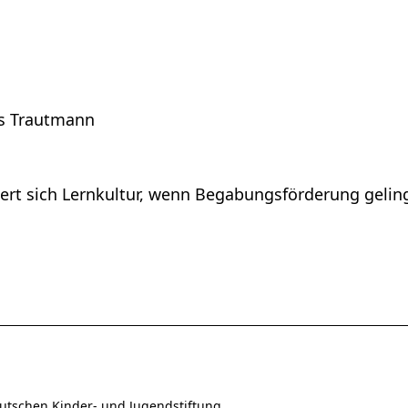
as Trautmann
dert sich Lernkultur, wenn Begabungsförderung gelin
utschen Kinder- und Jugendstiftung