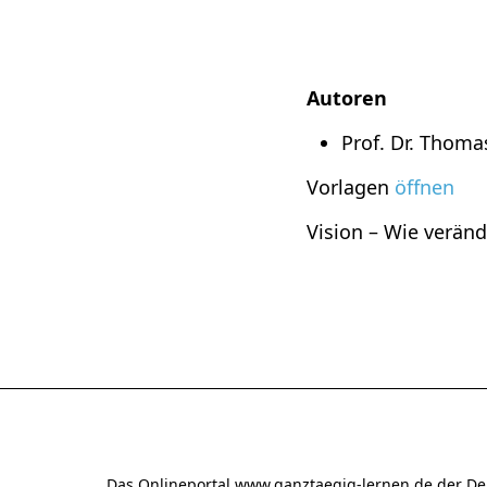
Autoren
Prof. Dr. Thom
Vorlagen
öffnen
Vision – Wie verän
Das Onlineportal www.ganztaegig-lernen.de der De