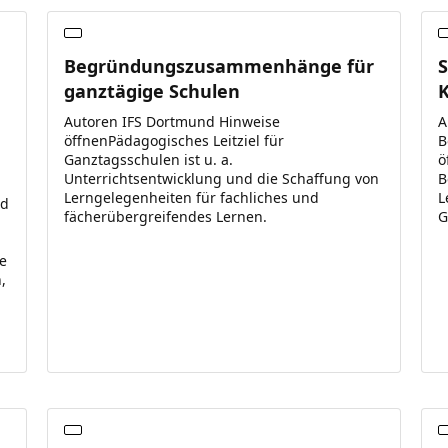
Begründungszusammenhänge für
ganztägige Schulen
Autoren IFS Dortmund Hinweise
A
öffnenPädagogisches Leitziel für
B
Ganztagsschulen ist u. a.
ö
Unterrichtsentwicklung und die Schaffung von
B
Lerngelegenheiten für fachliches und
L
nd
fächerübergreifendes Lernen.
G
e
,