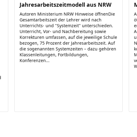
Jahresarbeitszeitmodell aus NRW
M
Autoren Ministerium NRW Hinweise öffnenDie
A
Gesamtarbeitszeit der Lehrer wird nach
ö
Unterrichts- und "Systemzeit" unterschieden.
e
Unterricht, Vor- und Nachbereitung sowie
A
Korrekturen umfassen, auf die jeweilige Schule
u
bezogen, 75 Prozent der Jahresarbeitszeit. Auf
N
die sogenannten Systemzeiten – dazu gehören
k
Klassenleitungen, Fortbildungen,
M
Konferenzen...
v
W
d