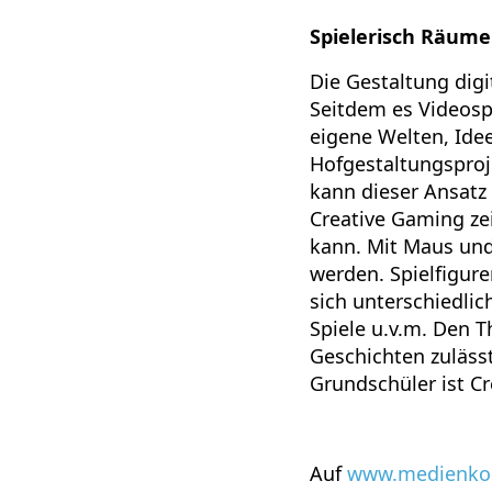
Spielerisch Räume
Die Gestaltung digit
Seitdem es Videospi
eigene Welten, Ide
Hofgestaltungsproje
kann dieser Ansatz
Creative Gaming zei
kann. Mit Maus und
werden. Spielfigur
sich unterschiedlic
Spiele u.v.m. Den 
Geschichten zuläss
Grundschüler ist C
Auf
www.medienkom