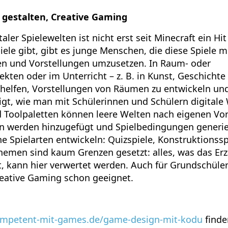
 gestalten, Creative Gaming
aler Spielewelten ist nicht erst seit Minecraft ein Hi
ele gibt, gibt es junge Menschen, die diese Spiele m
en und Vorstellungen umzusetzen. In Raum- oder
kten oder im Unterricht – z. B. in Kunst, Geschicht
 helfen, Vorstellungen von Räumen zu entwickeln un
gt, wie man mit Schülerinnen und Schülern digitale 
 Toolpaletten können leere Welten nach eigenen Vors
en werden hinzugefügt und Spielbedingungen generie
he Spielarten entwickeln: Quizspiele, Konstruktionss
Themen sind kaum Grenzen gesetzt: alles, was das Er
t, kann hier verwertet werden. Auch für Grundschüle
reative Gaming schon geeignet.
petent-mit-games.de/game-design-mit-kodu
finde