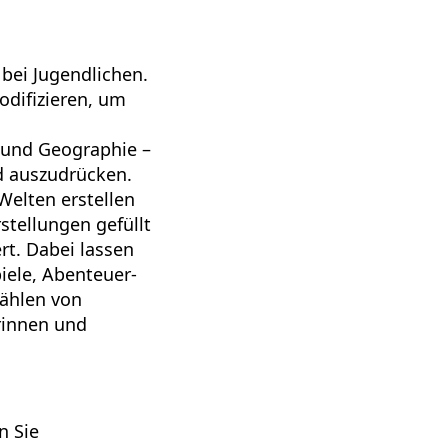
t bei Jugendlichen.
odifizieren, um
e und Geographie –
d auszudrücken.
Welten erstellen
tellungen gefüllt
rt. Dabei lassen
piele, Abenteuer-
zählen von
rinnen und
n Sie