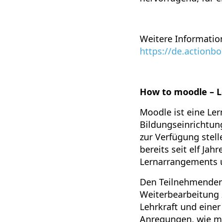
Weitere Information
https://de.actionb
How to moodle – Le
Moodle ist eine L
Bildungseinrichtung
zur Verfügung stell
bereits seit elf Ja
Lernarrangements u
Den Teilnehmenden 
Weiterbearbeitung 
Lehrkraft und einer
Anregungen, wie ma