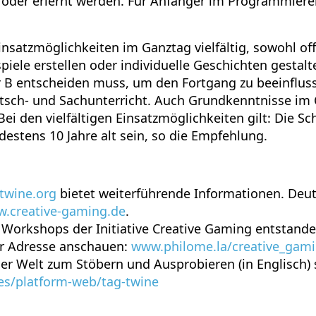
der erlernt werden. Für Anfänger im Programmieren
nsatzmöglichkeiten im Ganztag vielfältig, sowohl off
iele erstellen oder individuelle Geschichten gestal
r B entscheiden muss, um den Fortgang zu beeinfluss
utsch- und Sachunterricht. Auch Grundkenntnisse im
Bei den vielfältigen Einsatzmöglichkeiten gilt: Die S
destens 10 Jahre alt sein, so die Empfehlung.
twine.org
bietet weiterführende Informationen. Deu
.creative-gaming.de
.
ei Workshops der Initiative Creative Gaming entstand
er Adresse anschauen:
www.philome.la/creative_gam
ler Welt zum Stöbern und Ausprobieren (in Englisch) s
mes/platform-web/tag-twine