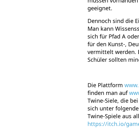
müssen vorhanden o
geeignet.
Dennoch sind die Ei
Man kann Wissenssp
sich für Pfad A ode
für den Kunst-, De
vermittelt werden. 
Schüler sollten min
Die Plattform
www.
finden man auf
www
Twine-Siele, die b
sich unter folgend
Twine-Spiele aus al
https://itch.io/ga