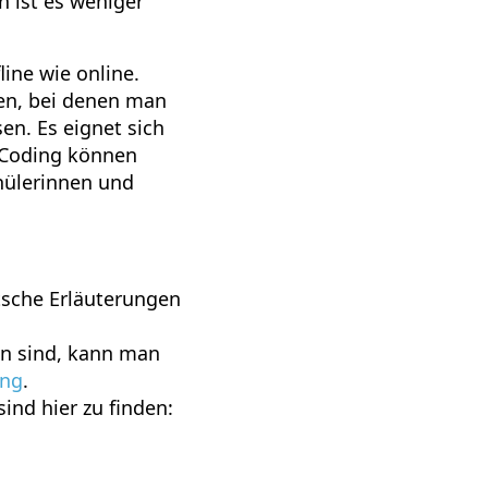
 ist es weniger
line wie online.
ten, bei denen man
en. Es eignet sich
 Coding können
chülerinnen und
tsche Erläuterungen
en sind, kann man
ing
.
ind hier zu finden: