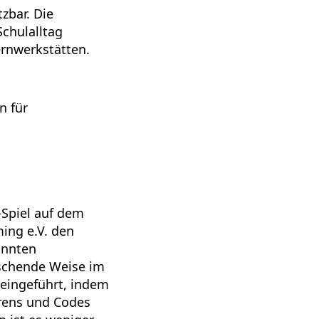
zbar. Die
Schulalltag
ernwerkstätten.
n für
-Spiel auf dem
ing e.V. den
onnten
aschende Weise im
 eingeführt, indem
erens und Codes