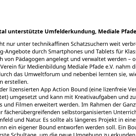
ital unterstützte Umfelderkundung, Mediale Pfade
ht nur unter technikaffinen Schatzsuchern weit verbr
g-Angebote durch Smartphones und Tablets für Kla
ch von Pädagogen angelegt und verwaltet werden – 
 Verein für Medienbildung Mediale Pfade e.V. nahm 
durch das Umweltforum und nebenbei lernten sie, wie
 erstellen.
 der lizensierten App Action Bound (eine lizenfreie Ve
rtet) umgesetzt und kann mit Kreativaufgaben und zu
s und Filmen erweitert werden. Im Rahmen der Ganz
r fächerübergreifenden selbstorganisierten Unterric
feld und Natur. Es sollte als längeres Projekt in ein
nn ein eigener Bound entworfen werden soll. Ein Bo
erste Schultage, um die neue Umgebung zu erkunden