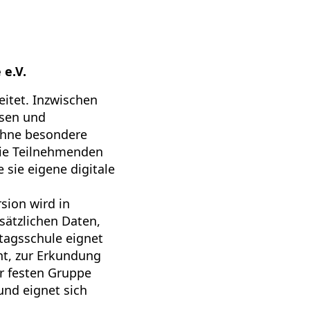
 e.V.
eitet. Inzwischen
ssen und
ohne besondere
die Teilnehmenden
 sie eigene digitale
rsion wird in
sätzlichen Daten,
tagsschule eignet
ht, zur Erkundung
er festen Gruppe
und eignet sich
.