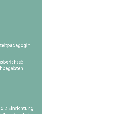
izeitpädagogin
sberichte);
chbegabten
d 2 Einrichtung