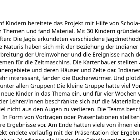
f Kindern bereitete das Projekt mit Hilfe von Schola-2
h Themen und fand Material. Mit 30 Kindern gründete
ten: Die Jagis erkundeten verschiedene Jagdmethod
e Naturis haben sich mit der Beziehung der Indianer
erbreitung der Ureinwohner und die Ereignisse nach 
men für die Zeitmaschins. Die Kartenbauer stellten 
ianergebiete und deren Häuser und Zelte dar. Indiane
sehr interessant, fanden die Bücherwürmer. Und plötzl
ter allen Gruppen! Die kleine Gruppe hatte viel Vora
 neue Kinder in das Thema ein, und für vier Wochen w
le der Lehrer/innen beschränkte sich auf die Material
iel nicht aus den Augen zu verlieren. Die Teams besc
 In Form von Vorträgen oder Präsentationen stellten 
re Ergebnisse vor. Am Ende hatten viele von ihnen ei
jekt endete vorläufig mit der Präsentation der Ergeb