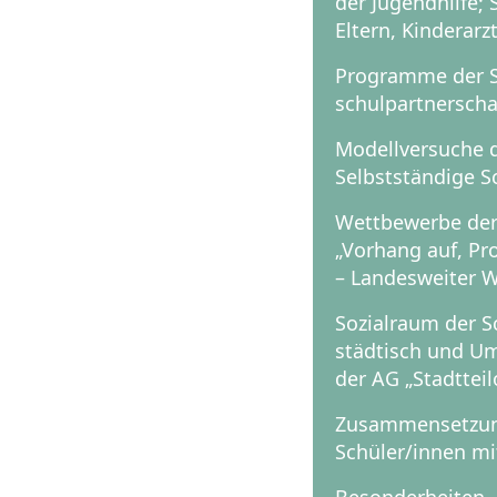
der Jugendhilfe; 
Eltern, Kinderarzt
Programme der 
schulpartnerscha
Modellversuche d
Selbstständige S
Wettbewerbe der
„Vorhang auf, Pr
– Landesweiter 
Sozialraum der S
städtisch und Um
der AG „Stadtteil
Zusammensetzu
Schüler/innen m