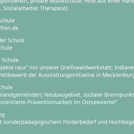
Sportverein, private Musikschule; Hilfe aus einer Hand 
, Sozialarbeiter, Therapeut)
Schule
ften.de
er Schule
chule
 Schule
ojekte raus“ mit unserer Greifswaldwerkstatt; Indian
Wettbewerb der Ausstattungsinitiative in Mecklenb
chule
landgemeinden; Neubaugebiet, sozialer Brennpunkt; 
orientierte Präventionsarbeit im Ostseeviertel“
ng
it sonderpädagogischem Förderbedarf und Hochbeg