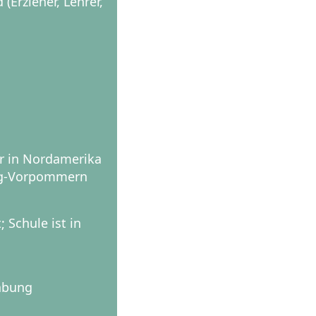
(Erzieher, Lehrer,
er in Nordamerika
urg-Vorpommern
Schule ist in
abung