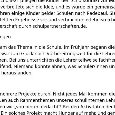
schola-21 pflegen die Kinder den Schulkontakt zur M
 verbreitete sich die Idee, und es wurde ein gemeins
hren einige Kinder beider Schulen nach Radebeul. Si
ellten Ergebnisse vor und verbrachten erlebnisreich
erschaft durch schulpartnerschaften.de.
ungen
am das Thema in die Schule. Im Frühjahr begann die
 war zum Glück noch Vorbereitungszeit für die Lehrer
n. Bei uns unterrichten die Lehrer teilweise fachf
ifend. Niemand konnte ahnen, was Schüler/innen un
 herausfanden.
 mehrere Projekte durch. Nicht jedes Mal kommen di
uen auch Rahmenthemen unseres schulinternen Lehrp
n wir „von hinten gedacht“! Bei den Aktivitäten der K
. Ein solches Projekt macht Hunger auf mehr, und ge