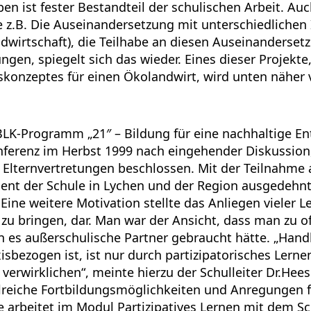
n ist fester Bestandteil der schulischen Arbeit. Auc
e z.B. Die Auseinandersetzung mit unterschiedlichen 
ndwirtschaft), die Teilhabe an diesen Auseinanderset
gen, spiegelt sich das wieder. Eines dieser Projekte,
konzeptes für einen Ökolandwirt, wird unten näher v
LK-Programm „21″ – Bildung für eine nachhaltige E
nferenz im Herbst 1999 nach eingehender Diskussion
 Elternvertretungen beschlossen. Mit der Teilnahm
ent der Schule in Lychen und der Region ausgedehnt 
Eine weitere Motivation stellte das Anliegen vieler Le
 zu bringen, dar. Man war der Ansicht, dass man zu of
n es außerschulische Partner gebraucht hätte. „Hand
xisbezogen ist, ist nur durch partizipatorisches Lerne
 verwirklichen“, meinte hierzu der Schulleiter Dr.He
eiche Fortbildungsmöglichkeiten und Anregungen f
le arbeitet im Modul Partizipatives Lernen mit dem 