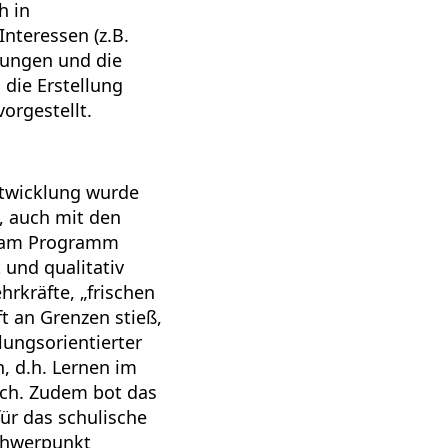
h in
Interessen (z.B.
zungen und die
 die Erstellung
orgestellt.
ntwicklung wurde
, auch mit den
e am Programm
und qualitativ
hrkräfte, „frischen
t an Grenzen stieß,
lungsorientierter
n, d.h. Lernen im
esch. Zudem bot das
ür das schulische
Schwerpunkt