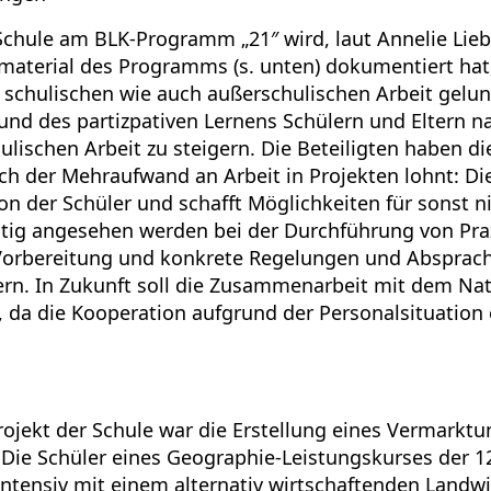
Schule am BLK-Programm „21″ wird, laut Annelie Liebe
aterial des Programms (s. unten) dokumentiert hat, p
 schulischen wie auch außerschulischen Arbeit gelung
 und des partizpativen Lernens Schülern und Eltern n
hulischen Arbeit zu steigern. Die Beteiligten haben d
ch der Mehraufwand an Arbeit in Projekten lohnt: Di
on der Schüler und schafft Möglichkeiten für sonst n
chtig angesehen werden bei der Durchführung von Pra
 Vorbereitung und konkrete Regelungen und Absprac
rn. In Zukunft soll die Zusammenarbeit mit dem Nat
, da die Kooperation aufgrund der Personalsituation 
rojekt der Schule war die Erstellung eines Vermarkt
 Die Schüler eines Geographie-Leistungskurses der 12
intensiv mit einem alternativ wirtschaftenden Landw