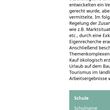
entwickelten ein V
gerecht wurde, abe
vermittelte. Im fol
Regelung der Zusa
wie z.B. Marktsitu
etc., durch eine E
Eigenrecherche erar
Anschließend besch
Themenkomplexen: 
Kauf ökologisch er
Urlaub auf dem Baue
Tourismus im ländl
Arbeitsergebnisse w
Schule
Schulname