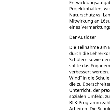
Entwicklungsaufgabe
Projektinhalten, wi
Naturschutz vs. La
Mitwirkung an Lösun
eines Vermarktungs
Der Auslöser
Die Teilnahme am B
durch die Lehrerko
Schülern sowie den
sollte das Engagem
verbessert werden. 
Wind“ in die Schule
die zu überschreite
Unterricht, der pra
sozialen Umfeld, zu
BLK-Programm zahlr
Arbeiten. Die Schu