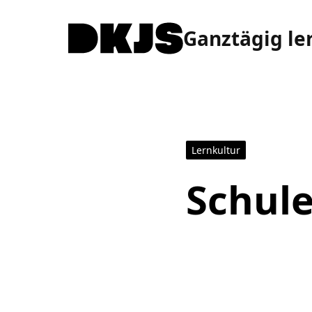
Ganztägig le
Lernkultur
Schul