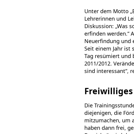
Unter dem Motto „Ei
Lehrerinnen und Leh
Diskussion: „Was s
erfinden werden.“ Al
Neuerfindung und ei
Seit einem Jahr is
Tag resümiert und 
2011/2012. Veränder
sind interessant“, r
Freiwilliges
Die Trainingsstund
diejenigen, die Fö
mitzumachen, um auf
haben dann frei, ge