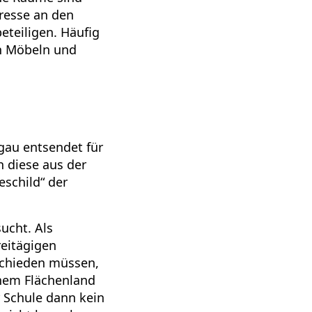
eresse an den
eteiligen. Häufig
en Möbeln und
rgau entsendet für
n diese aus der
eschild“ der
ucht. Als
reitägigen
schieden müssen,
inem Flächenland
r Schule dann kein