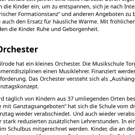
 die Kinder ein, um zu entspannen, sich je nach Int
„Irischer Formationstanz“ und anderen Angeboten zu b
 auch den Ersatz für häusliche Wärme. Mit fröhlich
en die Kinder Ruhe und Geborgenheit.
Orchester
ilrode hat ein kleines Orchester. Die Musikschule To
umentdisziplinen einen Musiklehrer. Finanziert werde
förderung. Das Orchester versteht sich als „Aushäng
anztagskonzept.
rd täglich von Kindern aus 37 umliegenden Orten bes
le mit Ganztagsangeboten“ hat sich die Schule vom d
ztag wieder verabschiedet. Und auch wieder verab
 stark reduzierten zusätzlichen Lehrerstunden. In e
 im Schulbus mitgerechnet werden. Kinder, die an de