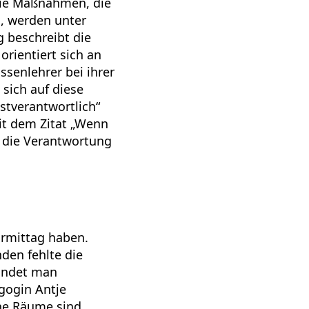
 Die Maßnahmen, die
, werden unter
g beschreibt die
orientiert sich an
ssenlehrer bei ihrer
sich auf diese
bstverantwortlich“
it dem Zitat „Wenn
nd die Verantwortung
ormittag haben.
nden fehlte die
findet man
gogin Antje
ene Räume sind