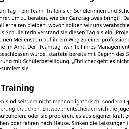
n Tag – ein Team“ trafen sich Schülerinnen und Schü
rer, um zu beraten, wie der Ganztag „was bringt“. D
oll erhalten bleiben, wovon sollten wir uns verabsch
s Schulleiterin verstand sie diesen Tag als ein „Proje
nen Meilenstein auf ihrem Weg zu einer professionel
t sie im Amt. Der „Teamtag“ war Teil ihres Manageme
beschlossen wurde, startete bereits mit Beginn des 
ung mit Schülerbeteiligung. „Ehrlicher geht es nicht
esümiert sie.
 Training
en sind seitdem nicht mehr obligatorisch, sondern Op
rderung brauchen. Entweder entscheiden sich die Jug
zuholen, oder sie probieren, es aus eigener Kraft zu
hen oder fahren nach Hause. Sinken die Leistungen i