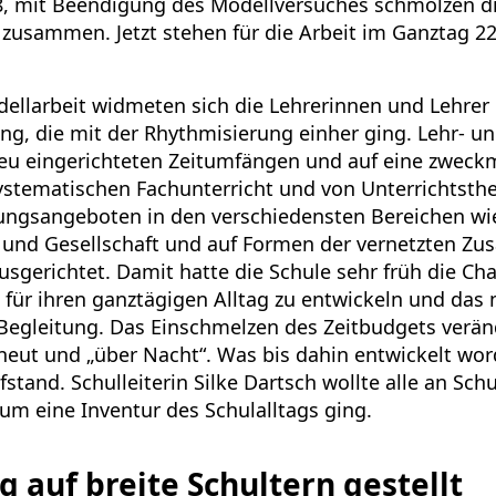
8, mit Beendigung des Modellversuches schmolzen d
 zusammen. Jetzt stehen für die Arbeit im Ganztag 2
llarbeit widmeten sich die Lehrerinnen und Lehrer
ng, die mit der Rhythmisierung einher ging. Lehr- un
eu eingerichteten Zeitumfängen und auf eine zweck
stematischen Fachunterricht und von Unterrichtst
dungsangeboten in den verschiedensten Bereichen wie 
k und Gesellschaft und auf Formen der vernetzten Z
sgerichtet. Damit hatte die Schule sehr früh die Cha
für ihren ganztägigen Alltag zu entwickeln und das 
 Begleitung. Das Einschmelzen des Zeitbudgets verän
neut und „über Nacht“. Was bis dahin entwickelt wor
stand. Schulleiterin Silke Dartsch wollte alle an Schu
 um eine Inventur des Schulalltags ging.
 auf breite Schultern gestellt