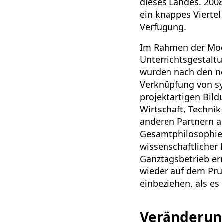
dieses Landes. 200
ein knappes Viertel
Verfügung.
Im Rahmen der Mode
Unterrichtsgestaltu
wurden nach den n
Verknüpfung von sy
projektartigen Bil
Wirtschaft, Techni
anderen Partnern au
Gesamtphilosophie 
wissenschaftlicher
Ganztagsbetrieb er
wieder auf dem Prüf
einbeziehen, als es
Veränderung