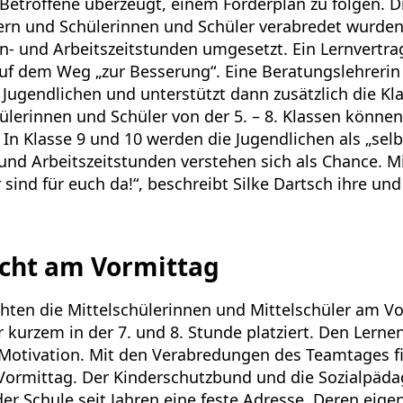
r Betroffene überzeugt, einem Förderplan zu folgen.
rn und Schülerinnen und Schüler verabredet wurden
n- und Arbeitszeitstunden umgesetzt. Ein Lernvertra
auf dem Weg „zur Besserung“. Eine Beratungslehrerin 
Jugendlichen und unterstützt dann zusätzlich die Kla
lerinnen und Schüler von der 5. – 8. Klassen können 
 In Klasse 9 und 10 werden die Jugendlichen als „sel
 und Arbeitszeitstunden verstehen sich als Chance. M
r sind für euch da!“, beschreibt Silke Dartsch ihre u
icht am Vormittag
hten die Mittelschülerinnen und Mittelschüler am V
 kurzem in der 7. und 8. Stunde platziert. Den Lerne
Motivation. Mit den Verabredungen des Teamtages 
Vormittag. Der Kinderschutzbund und die Sozialpäda
er Schule seit Jahren eine feste Adresse. Deren eig