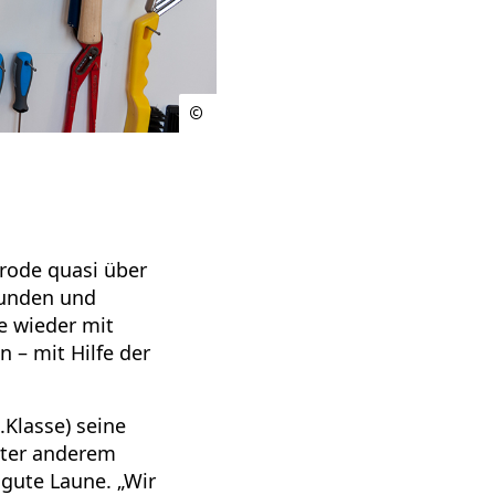
lrode quasi über
tunden und
e wieder mit
 – mit Hilfe der
.Klasse) seine
nter anderem
 gute Laune. „Wir