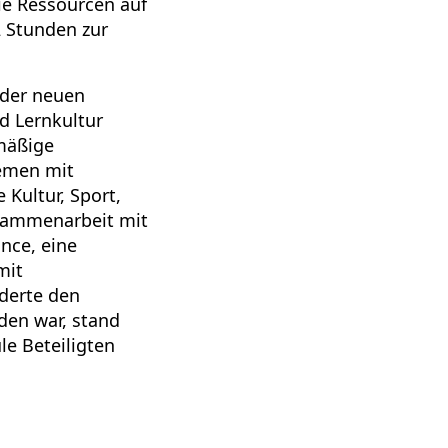
ie Ressourcen auf
2 Stunden zur
 der neuen
d Lernkultur
mäßige
hemen mit
Kultur, Sport,
usammenarbeit mit
nce, eine
mit
derte den
den war, stand
le Beteiligten