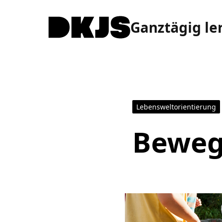
Ganztägig le
Lebensweltorientierung
Beweg