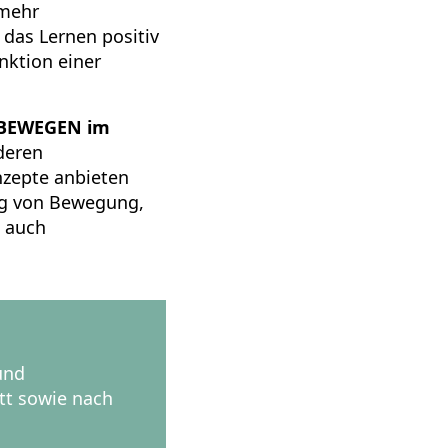
 mehr
das Lernen positiv
nktion einer
BEWEGEN im
nderen
nzepte anbieten
ng von Bewegung,
. auch
und
tt sowie nach