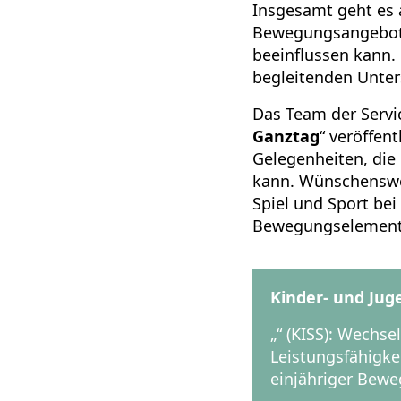
Insgesamt geht es 
Bewegungsangebote,
beeinflussen kann. 
begleitenden Unte
Das Team der Servi
Ganztag
“ veröffen
Gelegenheiten, die
kann. Wünschenswer
Spiel und Sport bei
Bewegungselemente 
Kinder- und Jug
„“ (KISS): Wechs
Leistungsfähigke
einjähriger Bew