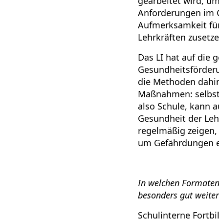
gearbeitet wird, um
Anforderungen im G
Aufmerksamkeit für
Lehrkräften zusetze
Das LI hat auf die
Gesundheitsförderun
die Methoden dahin
Maßnahmen: selbst e
also Schule, kann a
Gesundheit der Leh
regelmäßig zeigen,
um Gefährdungen e
In welchen Formaten
besonders gut weite
Schulinterne Fortb