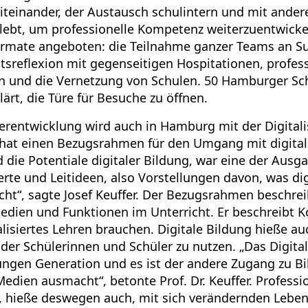
teinander, der Austausch schulintern und mit ander
erlebt, um professionelle Kompetenz weiterzuentwick
ormate angeboten: die Teilnahme ganzer Teams an Su
htsreflexion mit gegenseitigen Hospitationen, profes
 und die Vernetzung von Schulen. 50 Hamburger Sch
klärt, die Türe für Besuche zu öffnen.
erentwicklung wird auch in Hamburg mit der Digitali
 hat einen Bezugsrahmen für den Umgang mit digital
d die Potentiale digitaler Bildung, war eine der Ausg
rte und Leitideen, also Vorstellungen davon, was dig
ht“, sagte Josef Keuffer. Der Bezugsrahmen beschrei
Medien und Funktionen im Unterricht. Er beschreibt 
talisiertes Lehren brauchen. Digitale Bildung hieße a
der Schülerinnen und Schüler zu nutzen. „Das Digitale
jungen Generation und es ist der andere Zugang zu Bi
 Medien ausmacht“, betonte Prof. Dr. Keuffer. Profess
, hieße deswegen auch, mit sich verändernden Leben