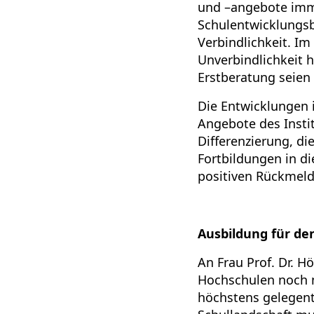
und –angebote imme
Schulentwicklungsb
Verbindlichkeit. Im
Unverbindlichkeit h
Erstberatung seien
Die Entwicklungen 
Angebote des Insti
Differenzierung, di
Fortbildungen in di
positiven Rückmeldu
Ausbildung für de
An Frau Prof. Dr. 
Hochschulen noch n
höchstens gelegentli