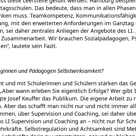
ss diese Leerstelle gefüllt werden. Hamburg beispiel
ztagsschulen. Das bedeute, dass man in allen Phasen
nken muss. Teamkompetenz, Kommunikationsfähigke
ung, mit den erweiterten Anforderungen im Ganzta
, sei daher zentrales Anliegen der Angebote des LI.
e Zusammenarbeit. Wir brauchen Sozialpädagogen, 
en“, lautete sein Fazit.
oginnen und Pädagogen Selbstwirksamkeit?
cht und mit Schülerinnen und Schülern stärken das G
„Aber wann erleben Sie eigentlich Erfolge? Wer gibt 
e Josef Keuffer das Publikum. Die eigene Arbeit zu ref
. Aber das schafft man nicht nur und nicht immer all
mmen, über Supervision und Coaching, sei daher übe
 LI Supervision und Coaching an – nicht nur für Sch
ehrkräfte. Selbstregulation und Achtsamkeit sind M