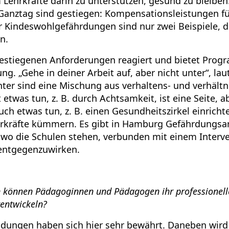
 Lehrkräfte darin zu unterstützen, gesund zu bleiben
anztag sind gestiegen: Kompensationsleistungen fü
 Kindeswohlgefährdungen sind nur zwei Beispiele, d
n.
 gestiegenen Anforderungen reagiert und bietet Prog
g. „Gehe in deiner Arbeit auf, aber nicht unter“, la
ter sind eine Mischung aus verhaltens- und verhältni
twas tun, z. B. durch Achtsamkeit, ist eine Seite, a
uch etwas tun, z. B. einen Gesundheitszirkel einrich
rkräfte kümmern. Es gibt in Hamburg Gefährdungsan
 wo die Schulen stehen, verbunden mit einem Inter
ntgegenzuwirken.
 können Pädagoginnen und Pädagogen ihr professionell
rentwickeln?
ildungen haben sich hier sehr bewährt. Daneben wird