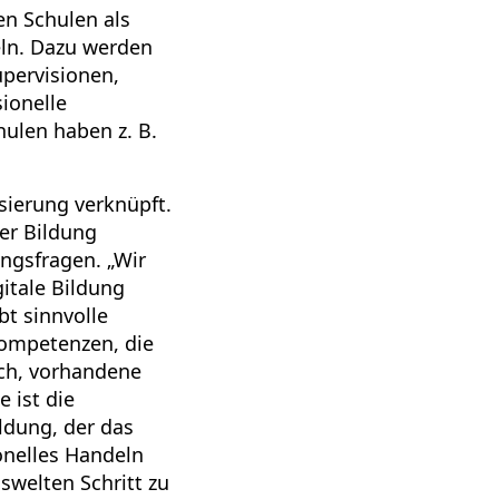
en Schulen als
eln. Dazu werden
pervisionen,
sionelle
ulen haben z. B.
sierung verknüpft.
er Bildung
angsfragen. „Wir
itale Bildung
bt sinnvolle
Kompetenzen, die
uch, vorhandene
 ist die
ldung, der das
ionelles Handeln
swelten Schritt zu