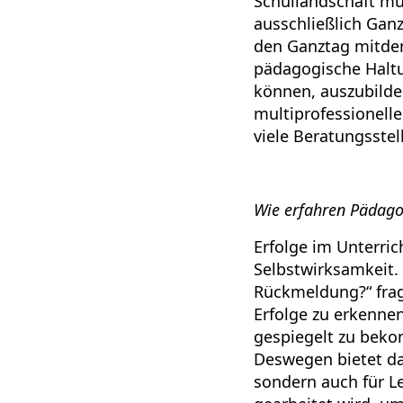
Schullandschaft mu
ausschließlich Gan
den Ganztag mitde
pädagogische Halt
können, auszubilden
multiprofessionell
viele Beratungsstell
Wie erfahren Pädag
Erfolge im Unterri
Selbstwirksamkeit. 
Rückmeldung?“ fragt
Erfolge zu erkennen
gespiegelt zu beko
Deswegen bietet das
sondern auch für L