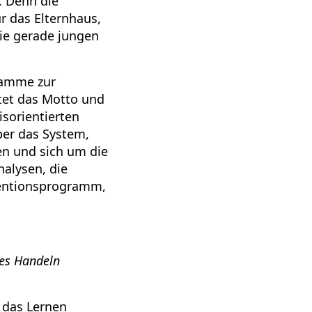
. Denn die
r das Elternhaus,
ie gerade jungen
ramme zur
utet das Motto und
sorientierten
ber das System,
ten und sich um die
alysen, die
ventionsprogramm,
es Handeln
 das Lernen