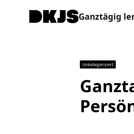
Ganztägig le
Unkategorisiert
Ganzta
Persön