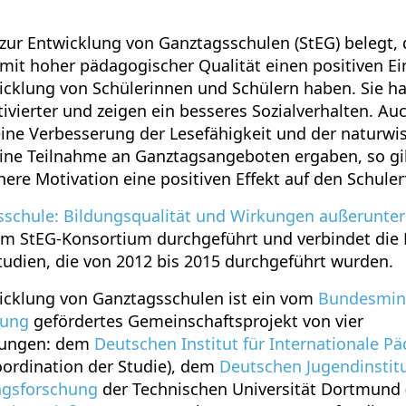
 zur Entwicklung von Ganztagsschulen (StEG) belegt,
it hoher pädagogischer Qualität einen positiven Ein
icklung von Schülerinnen und Schülern haben. Sie ha
tivierter und zeigen ein besseres Sozialverhalten. A
ne Verbesserung der Lesefähigkeit und der naturwis
ne Teilnahme an Ganztagsangeboten ergaben, so gi
here Motivation eine positiven Effekt auf den Schule
schule: Bildungsqualität und Wirkungen außerunterr
m StEG-Konsortium durchgeführt und verbindet die 
tudien, die von 2012 bis 2015 durchgeführt wurden.
wicklung von Ganztagsschulen ist ein vom
Bundesmini
hung
gefördertes Gemeinschaftsprojekt von vier
tungen: dem
Deutschen Institut für Internationale P
oordination der Studie), dem
Deutschen Jugendinstit
ngsforschung
der Technischen Universität Dortmund (