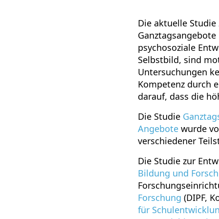
Die aktuelle Studie
Ganztagsangebote m
psychosoziale Entw
Selbstbild, sind mo
Untersuchungen kei
Kompetenz durch ei
darauf, dass die hö
Die Studie
Ganztags
Angebote
wurde vo
verschiedener Teils
Die Studie zur Ent
Bildung und Forsc
Forschungseinrich
Forschung
(DIPF, K
für Schulentwicklu