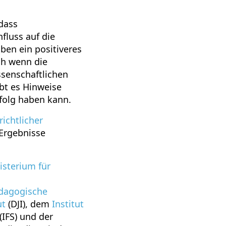
 dass
fluss auf die
ben ein positiveres
uch wenn die
senschaftlichen
bt es Hinweise
rfolg haben kann.
ichtlicher
Ergebnisse
sterium für
ädagogische
ut
(DJI), dem
Institut
IFS) und der