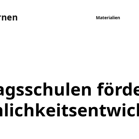
rnen
Materialien
gsschulen förde
lichkeitsentwi